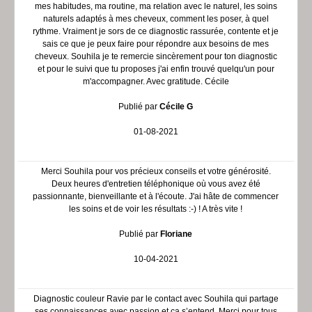
mes habitudes, ma routine, ma relation avec le naturel, les soins
naturels adaptés à mes cheveux, comment les poser, à quel
rythme. Vraiment je sors de ce diagnostic rassurée, contente et je
sais ce que je peux faire pour répondre aux besoins de mes
cheveux. Souhila je te remercie sincèrement pour ton diagnostic
et pour le suivi que tu proposes j'ai enfin trouvé quelqu'un pour
m'accompagner. Avec gratitude. Cécile
Publié par
Cécile G
01-08-2021
Merci Souhila pour vos précieux conseils et votre générosité.
Deux heures d'entretien téléphonique où vous avez été
passionnante, bienveillante et à l'écoute. J'ai hâte de commencer
les soins et de voir les résultats :-) ! A très vite !
Publié par
Floriane
10-04-2021
Diagnostic couleur Ravie par le contact avec Souhila qui partage
ses connaissances avec passion et ça s’entend. Merci pour tous