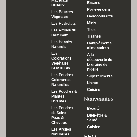
Macérâts
Encens
Huileux
Porte-encens
Les Beurres
Désodorisants
Végétaux
Miels
Les Hydrolats
Thés
Les Rituels du
Hammam
Tisanes
Les Hennés
Compléments
Naturels
alimentaires
Les
A la
Colorations
découverte de
Végétales
la graine de
KHADI Bio
nigelle
Les Poudres
Superaliments
Colorantes
Livres
Naturelles
Cuisine
Les Poudres &
Plantes
Nouveautés
lavantes
Les Poudres
Beauté
de Soins :
Bien-être &
Peau &
Santé
Cheveux
Cuisine
Les Argiles
Naturelles
PRO