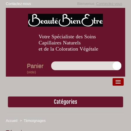
Contactez-nous
Bienvenue,
Connectez-vous
Votre Spécialiste des Soins
Capillaires Naturels
et de la Coloration Végétale
Panier
(vide)
Catégories
Diagnostic
Beauté
Accueil
>
Témoignages
Bien-être