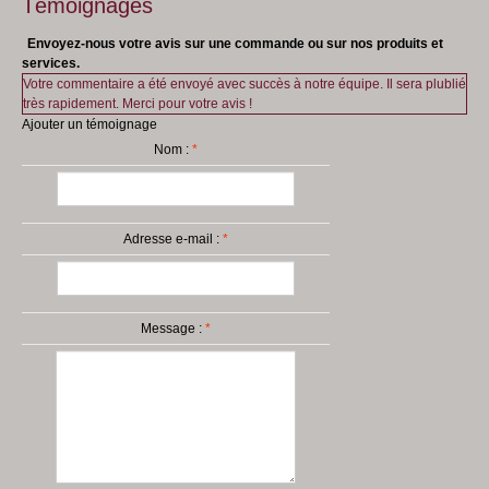
Témoignages
Santé
Envoyez-nous votre avis sur une commande ou sur nos produits et
Nouveautés
services.
Votre commentaire a été envoyé avec succès à notre équipe. Il sera plublié
Livre d'Or
très rapidement. Merci pour votre avis !
Ajouter un témoignage
Parrainage
Nom :
*
Le Blog BBE
greenwhey
Adresse e-mail :
*
Message :
*