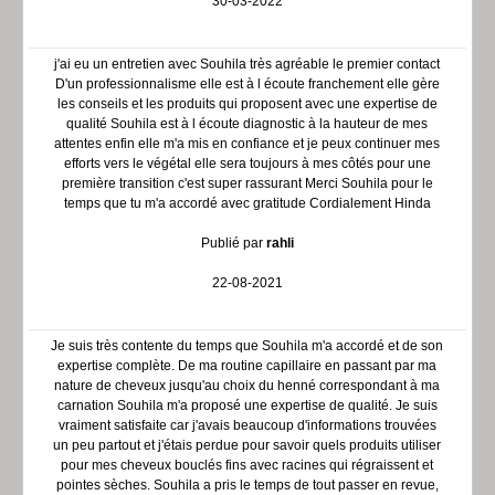
30-03-2022
j'ai eu un entretien avec Souhila très agréable le premier contact
D'un professionnalisme elle est à l écoute franchement elle gère
les conseils et les produits qui proposent avec une expertise de
qualité Souhila est à l écoute diagnostic à la hauteur de mes
attentes enfin elle m'a mis en confiance et je peux continuer mes
efforts vers le végétal elle sera toujours à mes côtés pour une
première transition c'est super rassurant Merci Souhila pour le
temps que tu m'a accordé avec gratitude Cordialement Hinda
Publié par
rahli
22-08-2021
Je suis très contente du temps que Souhila m'a accordé et de son
expertise complète. De ma routine capillaire en passant par ma
nature de cheveux jusqu'au choix du henné correspondant à ma
carnation Souhila m'a proposé une expertise de qualité. Je suis
vraiment satisfaite car j'avais beaucoup d'informations trouvées
un peu partout et j'étais perdue pour savoir quels produits utiliser
pour mes cheveux bouclés fins avec racines qui régraissent et
pointes sèches. Souhila a pris le temps de tout passer en revue,