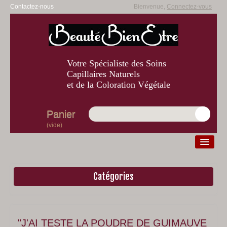
Contactez-nous
Bienvenue,
Connectez-vous
Votre Spécialiste des Soins
Capillaires Naturels
et de la Coloration Végétale
Panier
(vide)
Catégories
Diagnostic
Beauté
Bien-être
"J'AI TESTE LA POUDRE DE GUIMAUVE