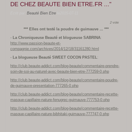
DE CHEZ BEAUTE BIEN ETRE.FR ..."
Santé
Ecrit par
Beauté Bien Etre
le2015-07-11
Nouveautés
2
vote
Livre d'Or
*** Elles ont testé la poudre de guimauve ... ***
Parrainage
-
La Chroniqueuse Beauté et
blogueuse SABRINA
:
http://www.passion-beaute-et-
Le Blog BBE
compagnie.com/archives/2014/12/18/31161280.html
greenwhey
-
La blogueuse Beauté SWEET COCON PASTEL
:
http://club.beaute-addict.com/blog-beaute/commentaire-prendre-
soin-de-soi-au-naturel-avec-beaute-bien-etre-777259-0.php
http://club.beaute-addict.com/blog-beaute/commentaire-poudre-
de-guimauve-presentation-777265-0.php
http://club.beaute-addict.com/blog-beaute/commentaire-recette-
masque-capillaire-nature-fenugrec-guimauve-777753-0.php
http://club.beaute-addict.com/blog-beaute/commentaire-recette-
masque-capillaire-nature-bibhitaki-guimauve-777747-0.php