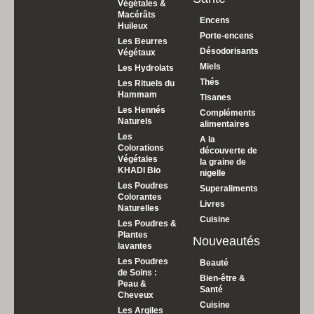
Végétales &
Macérâts
Encens
Huileux
Porte-encens
Les Beurres
Désodorisants
Végétaux
Miels
Les Hydrolats
Thés
Les Rituels du
Hammam
Tisanes
Les Hennés
Compléments
Naturels
alimentaires
Les
A la
Colorations
découverte de
Végétales
la graine de
KHADI Bio
nigelle
Les Poudres
Superaliments
Colorantes
Livres
Naturelles
Cuisine
Les Poudres &
Plantes
Nouveautés
lavantes
Les Poudres
Beauté
de Soins :
Bien-être &
Peau &
Santé
Cheveux
Cuisine
Les Argiles