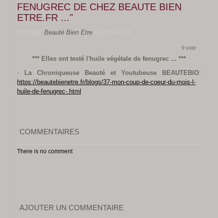
FENUGREC DE CHEZ BEAUTE BIEN
Santé
ETRE.FR ..."
Nouveautés
Ecrit par
Beauté Bien Etre
le2015-07-03
Livre d'Or
9
vote
*** Elles ont testé l'huile végétale de fenugrec ... ***
Parrainage
-
La Chroniqueuse Beauté et Youtubeuse BEAUTEBIO
:
Le Blog BBE
https://beautebienetre.fr/blogs/37-mon-coup-de-coeur-du-mois-l-
huile-de-fenugrec-.html
greenwhey
COMMENTAIRES
There is no comment
AJOUTER UN COMMENTAIRE