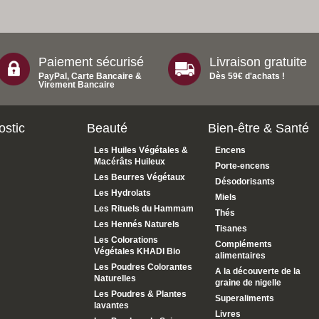
Paiement sécurisé
Livraison gratuite
PayPal, Carte Bancaire &
Dès 59€ d'achats !
Virement Bancaire
ostic
Beauté
Bien-être & Santé
Les Huiles Végétales &
Encens
Macérâts Huileux
Porte-encens
Les Beurres Végétaux
Désodorisants
Les Hydrolats
Miels
Les Rituels du Hammam
Thés
Les Hennés Naturels
Tisanes
Les Colorations
Compléments
Végétales KHADI Bio
alimentaires
Les Poudres Colorantes
A la découverte de la
Naturelles
graine de nigelle
Les Poudres & Plantes
Superaliments
lavantes
Livres