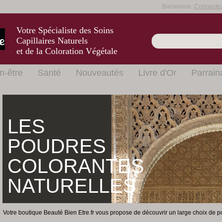
Bienvenue,
Connecte
Votre Spécialiste des Soins
Capillaires Naturels
et de la Coloration Végétale
n-être
Santé
Nouveautés
Livre d'Or
Parrain
LES
POUDRES
COLORANTES
NATURELLES
Votre boutique Beauté Bien Etre.fr vous propose de découvrir un large choix de po