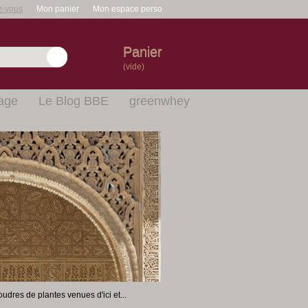
z-vous
Mon panier
Mon espace perso
Panier
(vide)
age
Le Blog BBE
greenwhey
udres de plantes venues d'ici et...