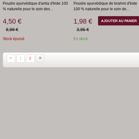
Poudre ayurvédique d'amla d'Inde 100
Poudre ayurvédique de brahmi d'Inde
% naturelle pour le soin des...
100 % naturelle pour le soin de...
4,50 €
1,98 €
AJOUTER AU PANIER
8,99 €
3,95 €
Stock épuisé
En stock
«
»
1
2