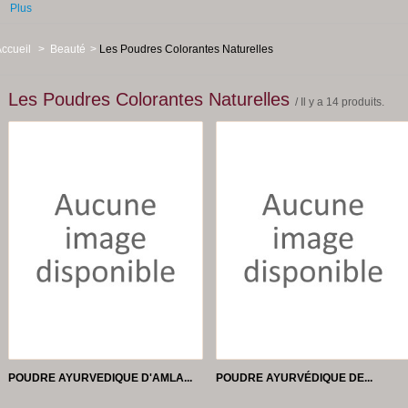
Plus
ccueil
>
Beauté
>
Les Poudres Colorantes Naturelles
Les Poudres Colorantes Naturelles
/ Il y a 14 produits.
-50%
-50%
POUDRE AYURVEDIQUE D'AMLA...
POUDRE AYURVÉDIQUE DE...