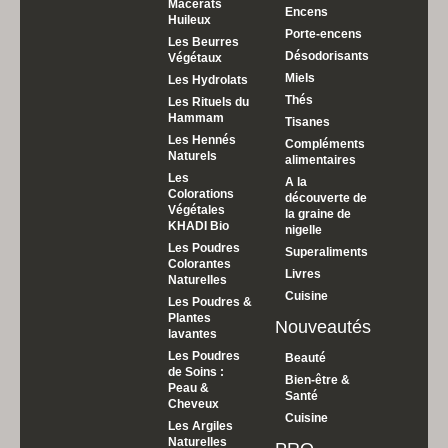
Macérâts
Encens
Huileux
Porte-encens
Les Beurres
Désodorisants
Végétaux
Miels
Les Hydrolats
Thés
Les Rituels du
Hammam
Tisanes
Les Hennés
Compléments
Naturels
alimentaires
Les
A la
Colorations
découverte de
Végétales
la graine de
KHADI Bio
nigelle
Les Poudres
Superaliments
Colorantes
Livres
Naturelles
Cuisine
Les Poudres &
Plantes
Nouveautés
lavantes
Les Poudres
Beauté
de Soins :
Bien-être &
Peau &
Santé
Cheveux
Cuisine
Les Argiles
Naturelles