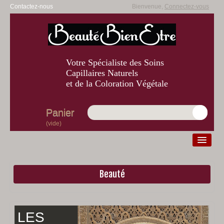
Contactez-nous
Bienvenue,
Connectez-vous
Votre Spécialiste des Soins
Capillaires Naturels
et de la Coloration Végétale
Panier
(vide)
Beauté
Diagnostic
Beauté
Bien-être
LES