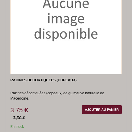
RACINES DECORTIQUEES (COPEAUX)...
Racines décortiquées (copeaux) de guimauve naturelle de
Macédoine.
3,75 €
AJOUTER AU PANIER
7,50 €
En stock