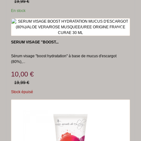
19,99 €
En stock
-50%
SERUM VISAGE "BOOST...
Sérum visage "boost hydratation" à base de mucus d'escargot
(80%),...
10,00 €
19,99 €
Stock épuisé
-50%