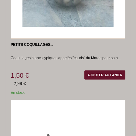
PETITS COQUILLAGES...
Coquillages blancs typiques appelés "cauris" du Maroc pour soin...
1,50 €
AJOUTER AU PANIER
2,99 €
En stock
-50%