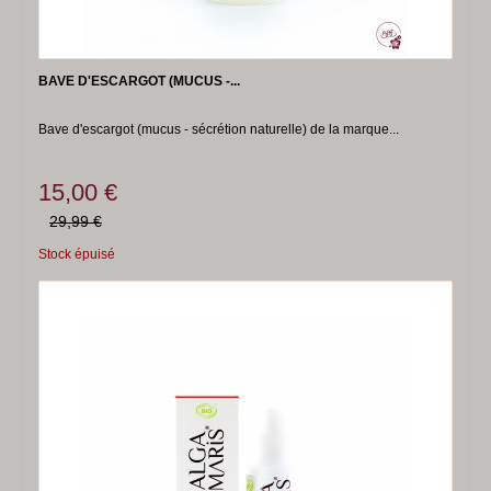
BAVE D'ESCARGOT (MUCUS -...
Bave d'escargot (mucus - sécrétion naturelle) de la marque...
15,00 €
29,99 €
Stock épuisé
-50%