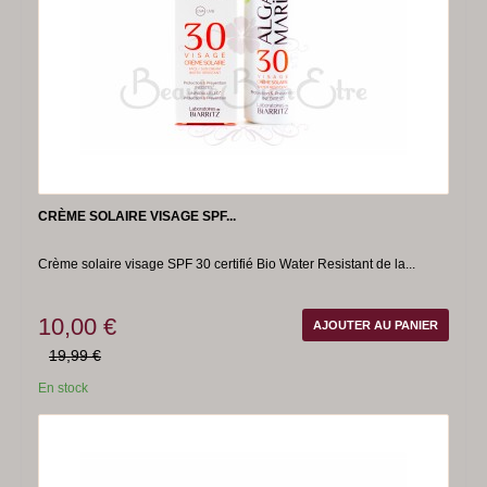
CRÈME SOLAIRE VISAGE SPF...
Crème solaire visage SPF 30 certifié Bio Water Resistant de la...
10,00 €
AJOUTER AU PANIER
19,99 €
En stock
-50%