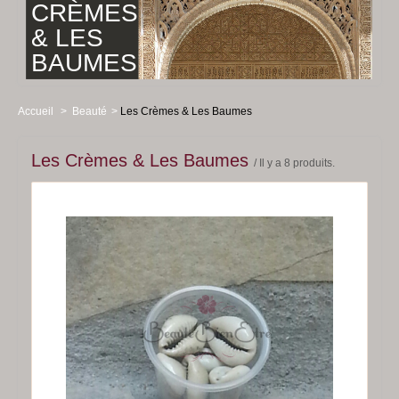
CRÈMES
Santé
& LES
Nouveautés
BAUMES
Livre d'Or
Parrainage
Accueil
>
Beauté
>
Les Crèmes & Les Baumes
Le Blog BBE
Les Crèmes & Les Baumes
/ Il y a 8 produits.
greenwhey
-50%