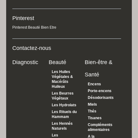
Pinterest
Pinterest Beauté Bien Etre
Contactez-nous
Diagnostic
Beauté
Bien-être &
Les Huiles
Santé
Végétales &
Macérâts
Encens
Huileux
Porte-encens
Les Beurres
Désodorisants
Végétaux
Miels
Les Hydrolats
Thés
Les Rituels du
Hammam
Tisanes
Les Hennés
Compléments
Naturels
alimentaires
Les
A la