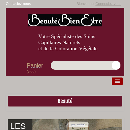
Contactez-nous
Bienvenue,
Connectez-vous
Votre Spécialiste des Soins
Capillaires Naturels
et de la Coloration Végétale
Panier
(vide)
Beauté
Diagnostic
Beauté
Bien-être
LES