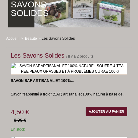
SAVONS
Santé
SOLIDES
Nouveautés
Livre d'Or
Parrainage
Accueil
>
Beauté
>
Les Savons Solides
Le Blog BBE
Les Savons Solides
/ Il y a 2 produits.
greenwhey
-50%
SAVON SAF ARTISANAL ET 100%...
Savon "saponifié à froid" (SAF) artisanal et 100% naturel à base de...
4,50 €
AJOUTER AU PANIER
8,99 €
En stock