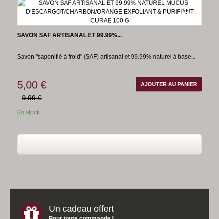
-50%
SAVON SAF ARTISANAL ET 99.99%...
Savon "saponifié à froid" (SAF) artisanal et 99.99% naturel à base...
5,00 €
AJOUTER AU PANIER
9,99 €
En stock
Un cadeau offert
Pour toute commande !