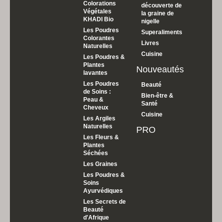
Colorations
découverte de
Végétales
la graine de
KHADI Bio
nigelle
Les Poudres
Superaliments
Colorantes
Livres
Naturelles
Cuisine
Les Poudres &
Plantes
Nouveautés
lavantes
Les Poudres
Beauté
de Soins :
Bien-être &
Peau &
Santé
Cheveux
Cuisine
Les Argiles
Naturelles
PRO
Les Fleurs &
Plantes
Séchées
Les Graines
Les Poudres &
Soins
Ayurvédiques
Les Secrets de
Beauté
d'Afrique