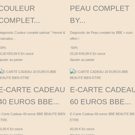
COULEUR
PEAU COMPLET
COMPLET...
BY...
iagnostic Couleur complet spécial " Henné &
Diagnostic de Peau complet by BBE + suivi
oloration...
offert !
-50%
-50%
0,00 €
59,99 €
En stock
25,00 €
49,99 €
En stock
jouter au panier
Ajouter au panier
E-CARTE CADEAU
E-CARTE CADEA
40 EUROS BBE...
60 EUROS BBE...
-Carte Cadeau 40 euros BBE BEAUTE BIEN
E-Carte Cadeau 60 euros BBE BEAUTE BI
ETRE.
ETRE.
0,00 €
En stock
60,00 €
En stock