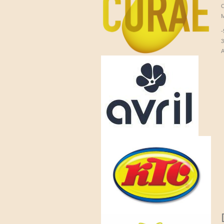
C
M
3
A