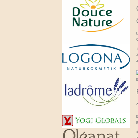
D
C
3
A
E
4