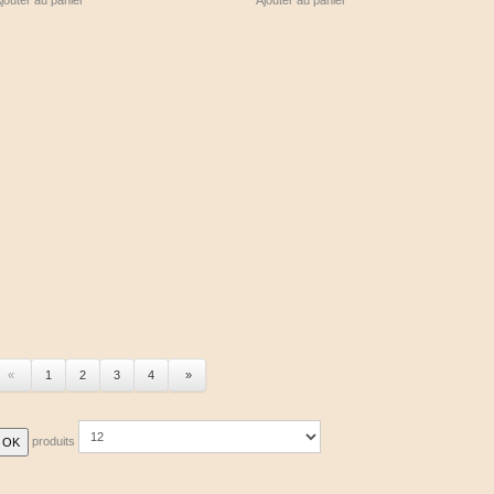
jouter au panier
Ajouter au panier
«
1
2
3
4
»
produits