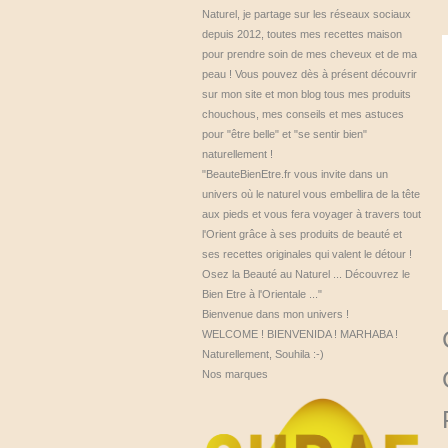
Naturel, je partage sur les réseaux sociaux
depuis 2012, toutes mes recettes maison
pour prendre soin de mes cheveux et de ma
peau ! Vous pouvez dès à présent découvrir
sur mon site et mon blog tous mes produits
chouchous, mes conseils et mes astuces
pour "être belle" et "se sentir bien"
naturellement !
"BeauteBienEtre.fr vous invite dans un
univers où le naturel vous embellira de la tête
aux pieds et vous fera voyager à travers tout
l'Orient grâce à ses produits de beauté et
ses recettes originales qui valent le détour !
Osez la Beauté au Naturel ... Découvrez le
Bien Etre à l'Orientale ..."
Bienvenue dans mon univers !
WELCOME ! BIENVENIDA ! MARHABA !
Naturellement, Souhila :-)
Nos marques