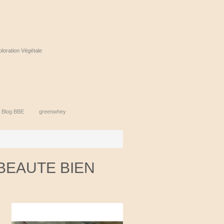
oloration Végétale
 Blog BBE
greenwhey
 : BEAUTE BIEN