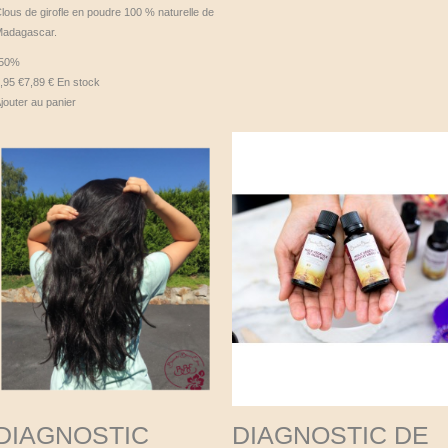
lous de girofle en poudre 100 % naturelle de
adagascar.
-50%
,95 €
7,89 €
En stock
jouter au panier
DIAGNOSTIC
DIAGNOSTIC DE