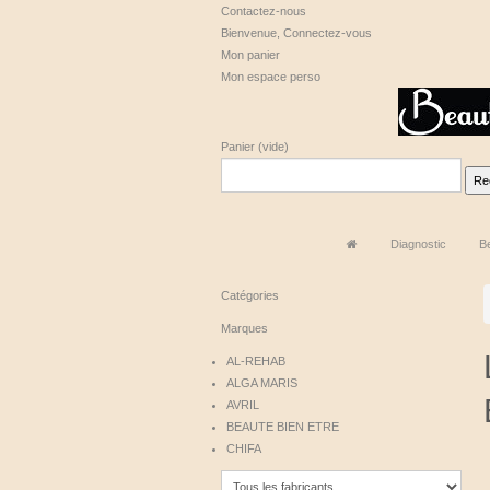
Contactez-nous
Bienvenue,
Connectez-vous
Mon panier
Mon espace perso
Panier
(vide)
Diagnostic
B
Catégories
Marques
AL-REHAB
ALGA MARIS
AVRIL
BEAUTE BIEN ETRE
CHIFA