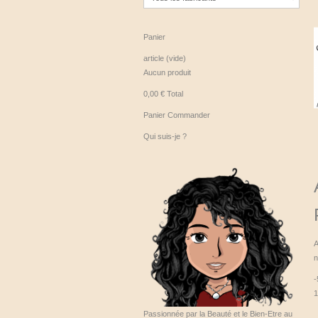
Panier
article
(vide)
Aucun produit
0,00 €
Total
Panier
Commander
Qui suis-je ?
A
n
1
Passionnée par la Beauté et le Bien-Etre au