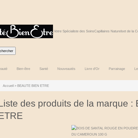
Votre Spécialiste des Soins
Capillaires Naturels
et de la C
eauté
Bien-être
Santé
Nouveautés
Livre d'Or
Parrainage
Le
Accueil
>
BEAUTE BIEN ETRE
Liste des produits de la marque
ETRE